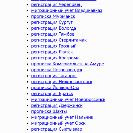
регистрация Череповец
миграционный учет Владикавказ
прописка Мурманск
регистрация Сургут
регистрация Вологда
регистрация Тамбов
регистрация Стерлитамак
регистрация Грозный
регистрация Якутск
регистрация Кострома
прописка Комсомольск-на-Амуре
прописка Петрозаводск
регистрация Таганрог
регистрация Нижневартовск
прописка Йошкар-Ола
регистрация Братск
миграционный учет Новороссийск
регистрация Дзержинск
прописка Шахты
миграционный учет Нальчик
миграционный учет Орск
регистрация Сыктывкар