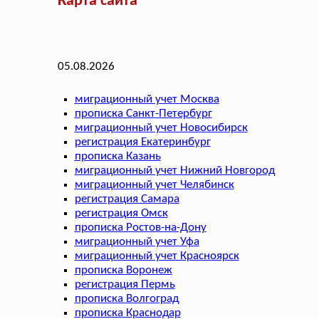
Карта сайта
05.08.2026
миграционный учет Москва
прописка Санкт-Петербург
миграционный учет Новосибирск
регистрация Екатеринбург
прописка Казань
миграционный учет Нижний Новгород
миграционный учет Челябинск
регистрация Самара
регистрация Омск
прописка Ростов-на-Дону
миграционный учет Уфа
миграционный учет Красноярск
прописка Воронеж
регистрация Пермь
прописка Волгоград
прописка Краснодар