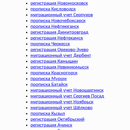
регистрация Новомосковск
прописка Кисловодск
миграционный учет Серпухов
прописка Новочебоксарск
прописка Нефтеюганск
регистрация Димитровград
регистрация Нефтекамск
прописка Черкесск
регистрация Орехово-Зуево
миграционный учет Дербент
регистрация Камышин
регистрация Невинномысск
прописка Красногорск
прописка Муром
прописка Батайск
миграционный учет Новошахтинск
миграционный учет Сергиев Посад
миграционный учет Ноябрьск
миграционный учет Щёлково
прописка Кызыл
регистрация Октябрьский
регистрация Ачинск