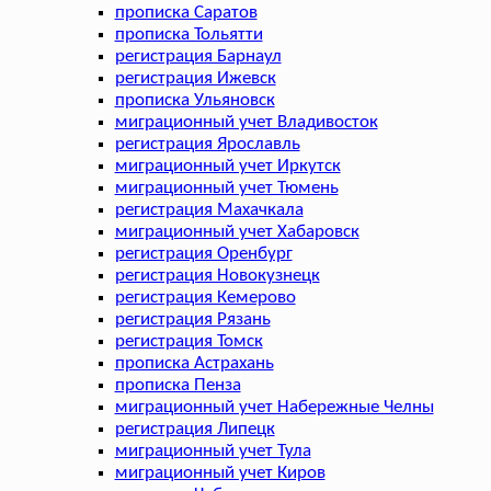
прописка Саратов
прописка Тольятти
регистрация Барнаул
регистрация Ижевск
прописка Ульяновск
миграционный учет Владивосток
регистрация Ярославль
миграционный учет Иркутск
миграционный учет Тюмень
регистрация Махачкала
миграционный учет Хабаровск
регистрация Оренбург
регистрация Новокузнецк
регистрация Кемерово
регистрация Рязань
регистрация Томск
прописка Астрахань
прописка Пенза
миграционный учет Набережные Челны
регистрация Липецк
миграционный учет Тула
миграционный учет Киров