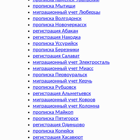
прописка Мытищи
миграционный учет Люберцы
прописка Волгодонск
прописка Новочеркасск
регистрация Абакан
регистрация Находка
прописка Уссурийск
прописка Березники
регистрация Салават
миграционный учет Электросталь
миграционный учет Миасс
прописка Первоуральск
миграционный учет Керчь
прописка Рубцовск
регистрация Альметьевск
миграционный учет Ковров
миграционный учет Коломна
прописка Майкоп
прописка Пятигорск
регистрация Одинцово
прописка Копейск
регистрация Хасавюрт