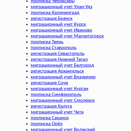
прописка Чебоксары
миграционный учет Улан-Удэ
прописка Калининград
регистрация Брянск
миграционный учет Курск
миграционный учет Иваново
миграционный учет Магнитогорск
прописка Тверь
прописка Ставрополь
регистрация Севастополь
регистрация Нижний Тагил
миграционный учет Белгород
регистрация Архангельск
миграционный учет Владимир
регистрация Сочи
миграционный учет Курган
прописка Симферополь
миграционный учет Смоленск
регистрация Калуга
миграционный учет Чита
прописка Саранск
прописка Орёл
миграционный учет Волжский