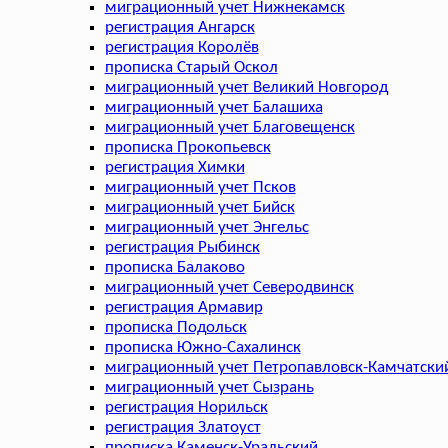
миграционный учет Нижнекамск
регистрация Ангарск
регистрация Королёв
прописка Старый Оскол
миграционный учет Великий Новгород
миграционный учет Балашиха
миграционный учет Благовещенск
прописка Прокопьевск
регистрация Химки
миграционный учет Псков
миграционный учет Бийск
миграционный учет Энгельс
регистрация Рыбинск
прописка Балаково
миграционный учет Северодвинск
регистрация Армавир
прописка Подольск
прописка Южно-Сахалинск
миграционный учет Петропавловск-Камчатски
миграционный учет Сызрань
регистрация Норильск
регистрация Златоуст
прописка Каменск-Уральский